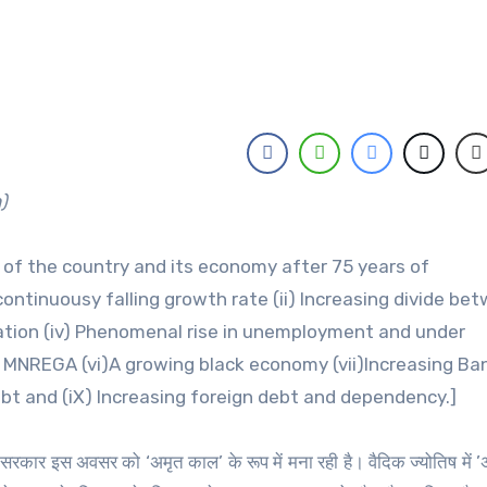
h)
te of the country and its economy after 75 years of
 continuousy falling growth rate (ii) Increasing divide be
inflation (iv) Phenomenal rise in unemployment and under
 MNREGA (vi)A growing black economy (vii)Increasing Ba
ebt and (iX) Increasing foreign debt and dependency.]
दी सरकार इस अवसर को ‘अमृत काल’ के रूप में मना रही है। वैदिक ज्योतिष में 