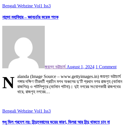
Bengali
Webzine Vol1 Iss3
নালন্দা মহাবিহার – জ্ঞানচর্চার কয়েক শতক
জয়ন্ত ভট্টাচার্য
August 1, 2024
1 Comment
N
alanda (Image Source – www.gettyimages.in) জয়ন্ত ভট্টাচার্য
গঙ্গার দক্ষিণ তীরবর্তী প্রাচীন মগধ অঞ্চলের দু’টি প্রধান নগর রাজগৃহ (বর্তমান
রাজগির) ও পাটলিপুত্র (বর্তমান পাটনা)। দুই নগরের সংযোগকারী রাজপথের
ধারে, রাজগৃহ নগরের…
Bengali
Webzine Vol1 Iss3
শুধু ভিল প্রদেশ নয়: হিন্দুত্ববাদের ভয়ের কারণ, ভিলরা আর হিন্দু থাকতে চান না