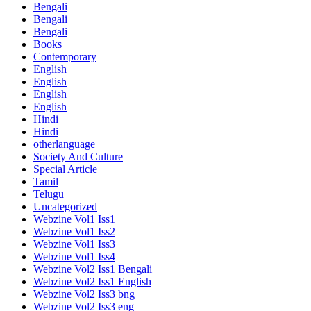
Bengali
Bengali
Bengali
Books
Contemporary
English
English
English
English
Hindi
Hindi
otherlanguage
Society And Culture
Special Article
Tamil
Telugu
Uncategorized
Webzine Vol1 Iss1
Webzine Vol1 Iss2
Webzine Vol1 Iss3
Webzine Vol1 Iss4
Webzine Vol2 Iss1 Bengali
Webzine Vol2 Iss1 English
Webzine Vol2 Iss3 bng
Webzine Vol2 Iss3 eng