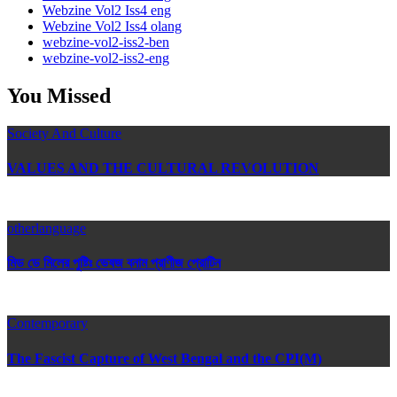
Webzine Vol2 Iss4 eng
Webzine Vol2 Iss4 olang
webzine-vol2-iss2-ben
webzine-vol2-iss2-eng
You Missed
Society And Culture
VALUES AND THE CULTURAL REVOLUTION
otherlanguage
মিড ডে মিলের পুষ্টিঃ ভেষজ বনাম প্রাণীজ প্রোটিন
Contemporary
The Fascist Capture of West Bengal and the CPI(M)